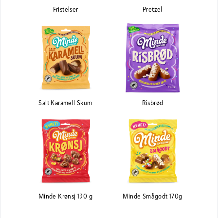
Fristelser
Pretzel
Salt Karamell Skum
Risbrød
Minde Krønsj 130 g
Minde Smågodt 170g