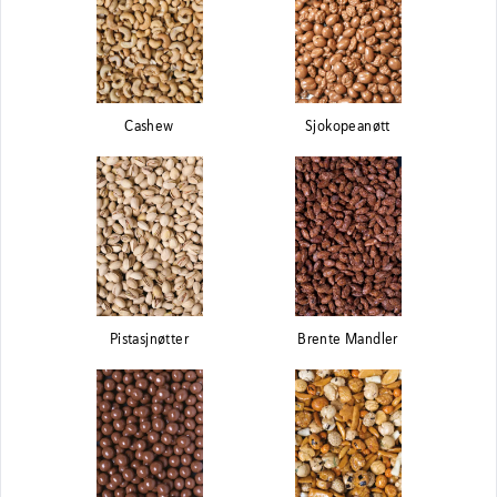
Cashew
Sjokopeanøtt
Pistasjnøtter
Brente Mandler