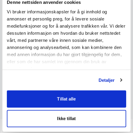
Denne nettsiden anvender cookies
Nutritional Information
Vi bruker informasjonskapsler for å gi innhold og
annonser et personlig preg, for å levere sosiale
Nutritional Information per 100 g
mediefunksjoner og for å analysere trafikken vår. Vi deler
Net Weight: 57 g
dessuten informasjon om hvordan du bruker nettstedet
vårt, med partnerne våre innen sosiale medier,
Energy
1519 kJ/358 kcal
annonsering og analysearbeid, som kan kombinere den
Fat
0,8 g
med annen informasjon du har gjort tilgjengelig for dem,
Saturated Fatty Acids
0,3 g
eller som de har samlet inn gjennom din bruk av
tjenestene deres.
Carbohydrates
84 g
Sugars
54 g
Detaljer
Protein
3,6 g
Tillat alle
Salt
0,03 g
Ikke tillat