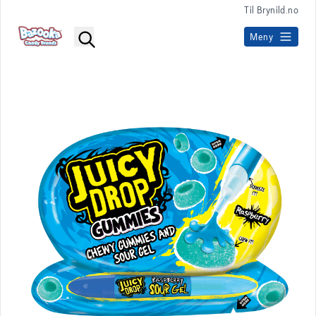
Til Brynild.no
Meny