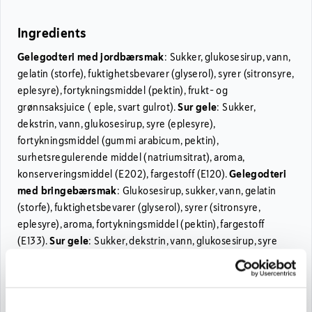
Ingredients
Gelegodteri med jordbærsmak
: Sukker, glukosesirup, vann,
gelatin (storfe), fuktighetsbevarer (glyserol), syrer (sitronsyre,
eplesyre), fortykningsmiddel (pektin), frukt- og
grønnsaksjuice ( eple, svart gulrot).
Sur gele
: Sukker,
dekstrin, vann, glukosesirup, syre (eplesyre),
fortykningsmiddel (gummi arabicum, pektin),
surhetsregulerende middel (natriumsitrat), aroma,
konserveringsmiddel (E202), fargestoff (E120).
Gelegodteri
med bringebærsmak
: Glukosesirup, sukker, vann, gelatin
(storfe), fuktighetsbevarer (glyserol), syrer (sitronsyre,
eplesyre), aroma, fortykningsmiddel (pektin), fargestoff
(E133).
Sur gele
: Sukker, dekstrin, vann, glukosesirup, syre
(eplesyre), fortykningsmiddel (gummi arabicum, pektin),
surhetsregulerende middel (natriumsitrat), aroma,
konserveringsmiddel (E202), fargestoff (E133).