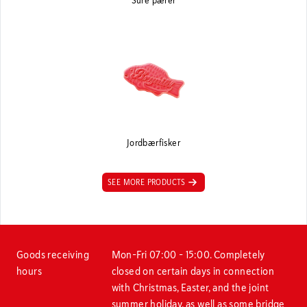
Jordbærfisker
SEE MORE PRODUCTS
Goods receiving
Mon–Fri 07:00 – 15:00. Completely
hours
closed on certain days in connection
with Christmas, Easter, and the joint
summer holiday, as well as some bridge