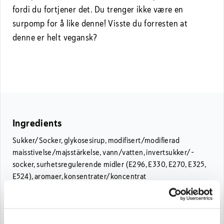
fordi du fortjener det. Du trenger ikke være en
surpomp for å like denne! Visste du forresten at
denne er helt vegansk?
Ingredients
Sukker/Socker, glykosesirup, modifisert/modifierad
maisstivelse/majsstärkelse, vann/vatten, invertsukker/-
socker, surhetsregulerende midler (E296, E330, E270, E325,
E524), aromaer, konsentrater/koncentrat
(søtpotet/sötpotatis, svart gulrot/morot),
fargestoffer/färgämnen/farvestoffer (E100, E141),
overflatebehandlingsmiddel/ytbehandlingsmedel (E903).