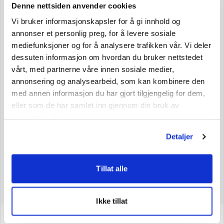
Denne nettsiden anvender cookies
Nutritional Information
Vi bruker informasjonskapsler for å gi innhold og
annonser et personlig preg, for å levere sosiale
Nutritional Information per 100 g
mediefunksjoner og for å analysere trafikken vår. Vi deler
Net Weight: 100 g
dessuten informasjon om hvordan du bruker nettstedet
vårt, med partnerne våre innen sosiale medier,
Energy
1517 kJ/357 kcal
annonsering og analysearbeid, som kan kombinere den
Fat
0 g
med annen informasjon du har gjort tilgjengelig for dem,
Saturated Fatty Acids
0 g
eller som de har samlet inn gjennom din bruk av
tjenestene deres.
Carbohydrates
88 g
Detaljer
Sugars
68 g
Protein
0 g
Tillat alle
Salt
0,13 g
Ikke tillat