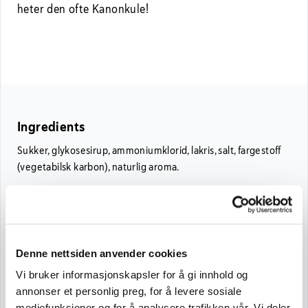
heter den ofte Kanonkule!
Ingredients
Sukker, glykosesirup, ammoniumklorid, lakris, salt, fargestoff
(vegetabilsk karbon), naturlig aroma.
Nutritional Information
Nutritional Information per 100 g
Denne nettsiden anvender cookies
Net Weight: 11 g
Vi bruker informasjonskapsler for å gi innhold og
Energy
1549 kJ/ 370 kcal
annonser et personlig preg, for å levere sosiale
Fat
0 g
mediefunksjoner og for å analysere trafikken vår. Vi deler