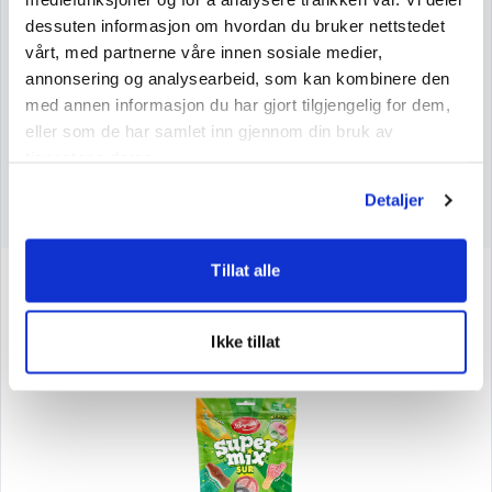
dessuten informasjon om hvordan du bruker nettstedet
Saturated Fatty Acids
0 g
vårt, med partnerne våre innen sosiale medier,
Carbohydrates
92 g
annonsering og analysearbeid, som kan kombinere den
Sugars
68 g
med annen informasjon du har gjort tilgjengelig for dem,
eller som de har samlet inn gjennom din bruk av
Protein
0 g
tjenestene deres.
Salt
1 g
Detaljer
Tillat alle
See more products
Ikke tillat