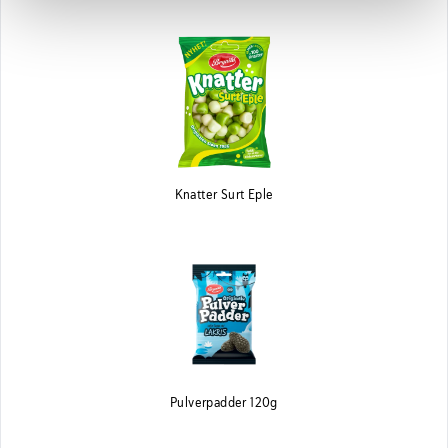
Knatter Surt Eple
Pulverpadder 120g