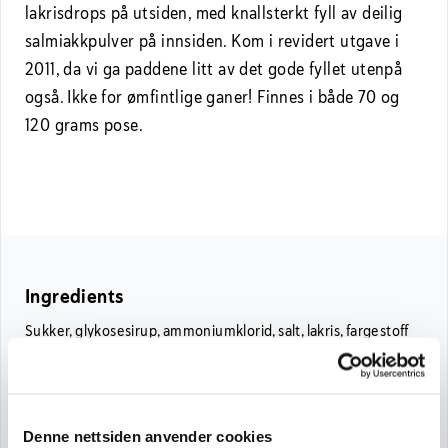
lakrisdrops på utsiden, med knallsterkt fyll av deilig
salmiakkpulver på innsiden. Kom i revidert utgave i
2011, da vi ga paddene litt av det gode fyllet utenpå
også. Ikke for ømfintlige ganer! Finnes i både 70 og
120 grams pose.
Ingredients
Sukker, glykosesirup, ammoniumklorid, salt, lakris, fargestoff
(E153), aroma, overflatebehandlingsmiddel (E903,
solsikkeolje).
Denne nettsiden anvender cookies
Nutritional Information