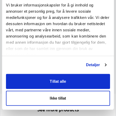
Vi bruker informasjonskapsler for å gi innhold og
Nutritional Information per 100 g
annonser et personlig preg, for å levere sosiale
Net Weight: 70 g
mediefunksjoner og for å analysere trafikken vår. Vi deler
dessuten informasjon om hvordan du bruker nettstedet
Energy
1555 kJ/ 366 kcal
vårt, med partnerne våre innen sosiale medier,
Fat
0
annonsering og analysearbeid, som kan kombinere den
Saturated Fatty Acids
0
med annen informasjon du har gjort tilgjengelig for dem,
eller som de har samlet inn gjennom din bruk av
Carbohydrates
91
tjenestene deres.
Sugars
68
Detaljer
Protein
0
Salt
2
Tillat alle
Ikke tillat
See more products