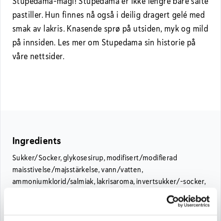
Stupedama-magi! Stupedama er ikke lengre bare salte
pastiller. Hun finnes nå også i deilig dragert gelé med
smak av lakris. Knasende sprø på utsiden, myk og mild
på innsiden. Les mer om Stupedama sin historie på
våre nettsider.
Ingredients
Sukker/Socker, glykosesirup, modifisert/modifierad
maisstivelse/majsstärkelse, vann/vatten,
ammoniumklorid/salmiak, lakrisaroma, invertsukker/-socker,
aroma, konsistensmiddel (E420),
fargestoffer/färgämnen/farvestoffer (E153, E133),
overflatebehandlingsmidler/ytbehandlingsmedel (kokosolje,