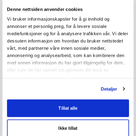
E901).
Denne nettsiden anvender cookies
Vi bruker informasjonskapsler for å gi innhold og
Nutritional Information
annonser et personlig preg, for å levere sosiale
mediefunksjoner og for å analysere trafikken vår. Vi deler
Nutritional Information per 100 g
dessuten informasjon om hvordan du bruker nettstedet
Net Weight: 100 g
vårt, med partnerne våre innen sosiale medier,
Energy
1488 kJ/341 kcal
annonsering og analysearbeid, som kan kombinere den
med annen informasjon du har gjort tilgjengelig for dem,
Fat
0 g
eller som de har samlet inn gjennom din bruk av
Saturated Fatty Acids
0 g
tjenestene deres.
Carbohydrates
87 g
Detaljer
Sugars
71 g
Protein
0 g
Tillat alle
Salt
0,02 g
Ikke tillat