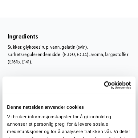
Ingredients
Sukker, glykosesirup, vann, gelatin (svin),
surhetsregulerendemiddel (E330, E334), aroma, fargestoffer
(E161b, E141).
Nutritional Information
Nutritional Information per 100 g
Net Weight: 2,1 kg
Denne nettsiden anvender cookies
Energy
1329 kJ/ 313 kcal
Vi bruker informasjonskapsler for å gi innhold og
Fat
0
annonser et personlig preg, for å levere sosiale
mediefunksjoner og for å analysere trafikken vår. Vi deler
Saturated Fatty Acids
0