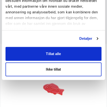
dessuten informasjon om hvordan du bruker nettstedet
Carbohydrates
72
vårt, med partnerne våre innen sosiale medier,
annonsering og analysearbeid, som kan kombinere den
Sugars
57
med annen informasjon du har gjort tilgjengelig for dem,
Protein
6,2
eller som de har samlet inn gjennom din bruk av
Salt
0.05
tjenestene deres.
Detaljer
Tillat alle
See more products
Ikke tillat