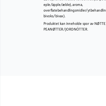
eple/äpple/æble), aroma,
overflatebehandlingsmidler/ytbehandlin
bivoks/bivax).
Produktet kan inneholde spor av NØT
PEANØTTER/JORDNÖTTER.