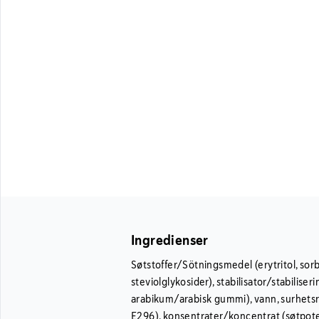
Ingredienser
Søtstoffer/Sötningsmedel (erytritol, sorbito
steviolglykosider), stabilisator/stabilis
arabikum/arabisk gummi), vann, surhets
E296), konsentrater/koncentrat (søtpote