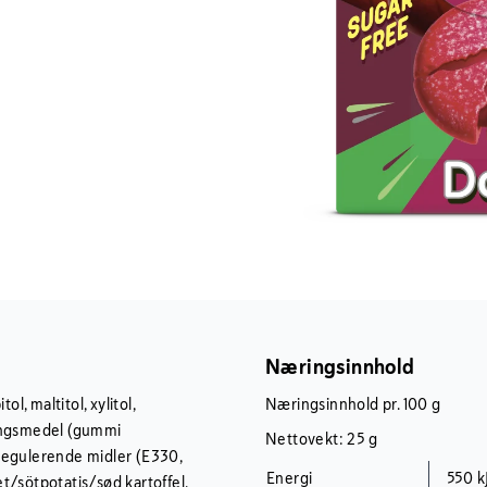
Næringsinnhold
l, maltitol, xylitol,
Næringsinnhold pr. 100 g
eringsmedel (gummi
Nettovekt: 25 g
regulerende midler (E330,
Energi
550 k
t/sötpotatis/sød kartoffel,