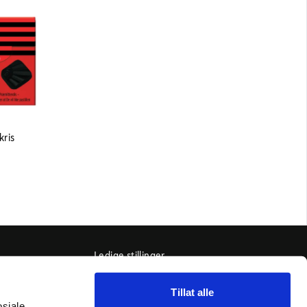
akris
Ledige stillinger
Kontakt oss
Tillat alle
Ofte stilte spørsmål
osiale