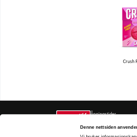
Crush 
Åpningstider
varemottak
Denne nettsiden anvende
Vi bruker informasjonskapsl