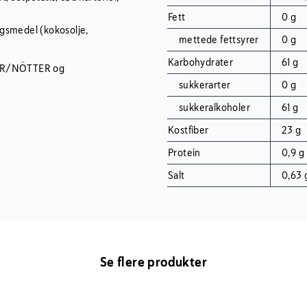
Fett
0 g
gsmedel (kokosolje,
mettede fettsyrer
0 g
Karbohydrater
61 g
TER/NÖTTER og
sukkerarter
0 g
sukkeralkoholer
61 g
Kostfiber
23 g
Protein
0,9 g
Salt
0,63 
Se flere produkter