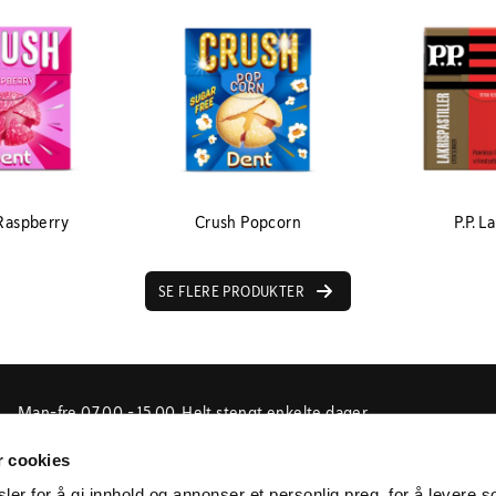
Raspberry
Crush Popcorn
P.P. L
SE FLERE PRODUKTER
Man-fre 07.00 - 15.00. Helt stengt enkelte dager
i forbindelse med jul-, påske og fellesferie, samt
r cookies
enkelte inneklemte dager.
er for å gi innhold og annonser et personlig preg, for å levere s