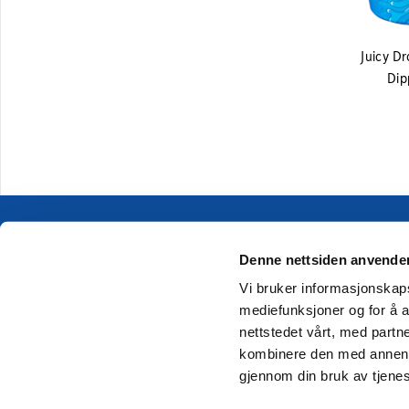
Juicy 
Dip
Goods receiving hours
Denne nettsiden anvende
Vi bruker informasjonskapsl
mediefunksjoner og for å a
Switchboard
nettstedet vårt, med part
Postal address
kombinere den med annen in
gjennom din bruk av tjene