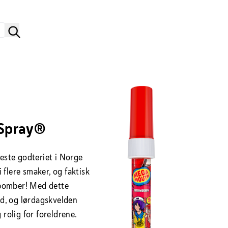
Spray®
ste godteriet i Norge
flere smaker, og faktisk
bomber! Med dette
tid, og lørdagskvelden
 rolig for foreldrene.