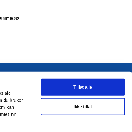
 Gummies®
Vacancies
Contact us
Tillat alle
Frequently asked questions
osiale
Product catalog
n du bruker
Ikke tillat
som kan
Photo archive
mlet inn
Press releases