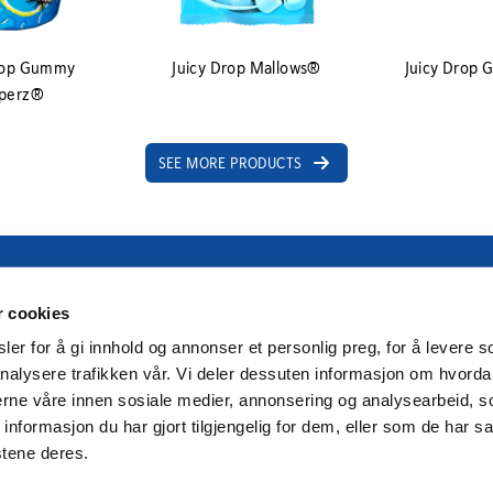
Drop Gummy
Juicy Drop Mallows®
Juicy Drop
perz®
SEE MORE PRODUCTS
Mon–Fri 07:00 – 15:00. Completely closed on
certain days in connection with Christmas, Easter,
r cookies
and the joint summer holiday, as well as some
er for å gi innhold og annonser et personlig preg, for å levere s
bridge days.
nalysere trafikken vår. Vi deler dessuten informasjon om hvorda
(unattended)
nerne våre innen sosiale medier, annonsering og analysearbeid, 
N-1601 Fredrikstad
formasjon du har gjort tilgjengelig for dem, eller som de har sa
LinkedIn
stene deres.