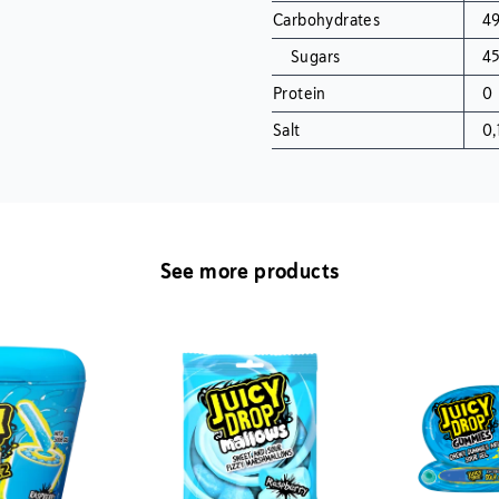
Carbohydrates
4
Sugars
4
Protein
0
Salt
0,
See more products