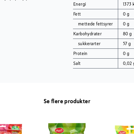
Energi
1373 
Fett
0 g
mettede fettsyrer
0 g
Karbohydrater
80 g
sukkerarter
57 g
Protein
0 g
Salt
0,02 
Se flere produkter