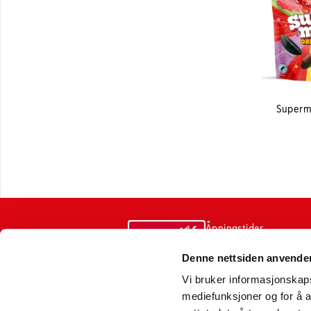
Supermi
Åpningstider
varemottak
Denne nettsiden anvende
Sentralbord
Vi bruker informasjonskapsl
mediefunksjoner og for å a
Postadresse