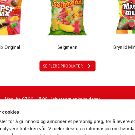
x Original
Seigmenn
Brynild Mi
SE FLERE PRODUKTER
Man-fre 07.00 - 15.00. Helt stengt enkelte dager
i forbindelse med jul-, påske og fellesferie, samt
r cookies
enkelte inneklemte dager.
(ubetjent)
er for å gi innhold og annonser et personlig preg, for å levere s
nalysere trafikken vår. Vi deler dessuten informasjon om hvorda
N-1601 Fredrikstad