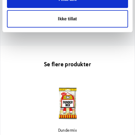
sukkerarter
82 g
Protein
1,6 g
Ikke tillat
Salt
0,40 g
Se flere produkter
Dundermix