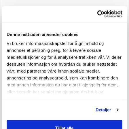
Ingredienser
Sukker, glykosesirup, vann, invertsukker, gelatin (svin),
modifisert stivelse, konsistensmiddel (E420),
Denne nettsiden anvender cookies
surhetsregulerende midler (sitronsyre, eplesyre, E500(ii)),
salt, aromaer, fargestoffer (E120, E160a, E133),
Vi bruker informasjonskapsler for å gi innhold og
overflatebehandlingsmiddel (kokosolje, E422, E901).
annonser et personlig preg, for å levere sosiale
mediefunksjoner og for å analysere trafikken vår. Vi deler
dessuten informasjon om hvordan du bruker nettstedet
Næringsinnhold
vårt, med partnerne våre innen sosiale medier,
Næringsinnhold pr. 100 g
annonsering og analysearbeid, som kan kombinere den
med annen informasjon du har gjort tilgjengelig for dem,
Nettovekt: 130 g
eller som de har samlet inn gjennom din bruk av
Energi
1725 kJ/408 kcal
tjenestene deres.
Fett
6,6 g
Detaljer
mettede fettsyrer
5,3 g
Karbohydrater
86 g
Tillat alle