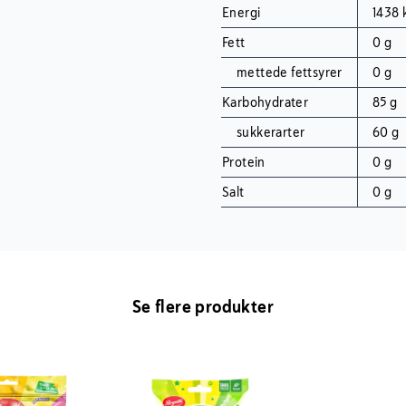
Energi
1438 
Fett
0 g
mettede fettsyrer
0 g
Karbohydrater
85 g
sukkerarter
60 g
Protein
0 g
Salt
0 g
Se flere produkter