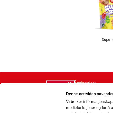
Super
Åpningstider
varemottak
Denne nettsiden anvende
Sentralbord
Vi bruker informasjonskapsl
mediefunksjoner og for å a
Postadresse