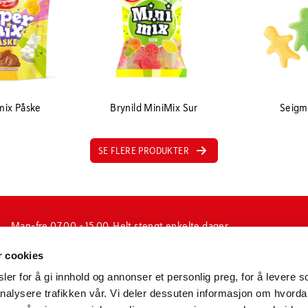
mix Påske
Brynild MiniMix Sur
Seig
SE FLERE PRODUKTER
Man-fre 07.00 - 15.00. Helt stengt enkelte dager
i forbindelse med jul-, påske og fellesferie, samt
r cookies
enkelte inneklemte dager.
(ubetjent)
er for å gi innhold og annonser et personlig preg, for å levere s
nalysere trafikken vår. Vi deler dessuten informasjon om hvorda
N-1601 Fredrikstad