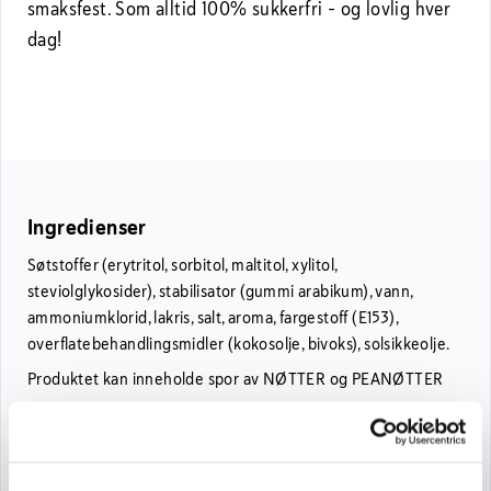
smaksfest. Som alltid 100% sukkerfri - og lovlig hver
dag!
Ingredienser
Søtstoffer (erytritol, sorbitol, maltitol, xylitol,
steviolglykosider), stabilisator (gummi arabikum), vann,
ammoniumklorid, lakris, salt, aroma, fargestoff (E153),
overflatebehandlingsmidler (kokosolje, bivoks), solsikkeolje.
Produktet kan inneholde spor av NØTTER og PEANØTTER
Næringsinnhold
Næringsinnhold pr. 100 g