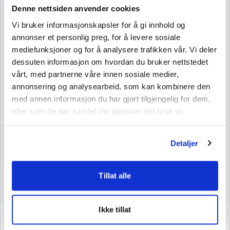
Denne nettsiden anvender cookies
Nettovekt: 25 g
Vi bruker informasjonskapsler for å gi innhold og
Energi
541 kJ/132 kcal
annonser et personlig preg, for å levere sosiale
mediefunksjoner og for å analysere trafikken vår. Vi deler
Fett
0,1 g
dessuten informasjon om hvordan du bruker nettstedet
mettede fettsyrer
0,1 g
vårt, med partnerne våre innen sosiale medier,
Karbohydrater
62 g
annonsering og analysearbeid, som kan kombinere den
med annen informasjon du har gjort tilgjengelig for dem,
sukkerarter
0 g
eller som de har samlet inn gjennom din bruk av
sukkeralkoholer
61 g
tjenestene deres.
Kostfiber
24 g
Detaljer
Protein
1,0 g
Salt
1,3 g
Tillat alle
Ikke tillat