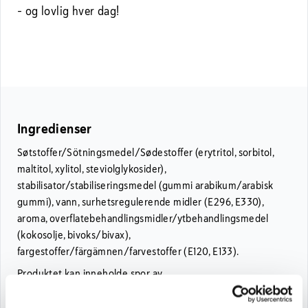
– og lovlig hver dag!
Ingredienser
Søtstoffer/Sötningsmedel/Sødestoffer (erytritol, sorbitol,
maltitol, xylitol, steviolglykosider),
stabilisator/stabiliseringsmedel (gummi arabikum/arabisk
gummi), vann, surhetsregulerende midler (E296, E330),
aroma, overflatebehandlingsmidler/ytbehandlingsmedel
(kokosolje, bivoks/bivax),
fargestoffer/färgämnen/farvestoffer (E120, E133).
Produktet kan inneholde spor av
NØTTER/NÖTTER/NØDDER og
PEANØTTER/JORDNÖTTER/JORDNØDDER.