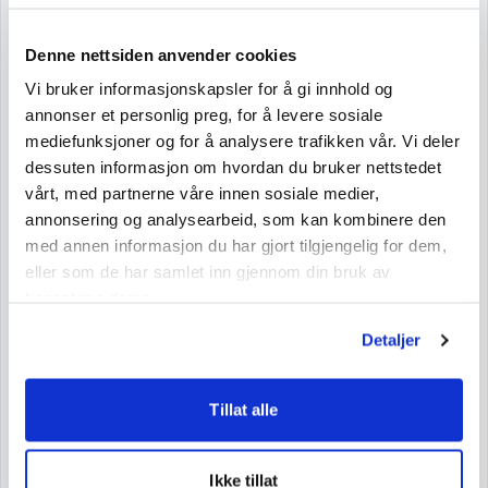
Denne nettsiden anvender cookies
Næringsinnhold
Vi bruker informasjonskapsler for å gi innhold og
Næringsinnhold pr. 100 g
annonser et personlig preg, for å levere sosiale
Nettovekt: 25 g
mediefunksjoner og for å analysere trafikken vår. Vi deler
dessuten informasjon om hvordan du bruker nettstedet
Energi
565 kJ/138 kcal
vårt, med partnerne våre innen sosiale medier,
Fett
0 g
annonsering og analysearbeid, som kan kombinere den
med annen informasjon du har gjort tilgjengelig for dem,
mettede fettsyrer
0 g
eller som de har samlet inn gjennom din bruk av
Karbohydrater
63 g
tjenestene deres.
sukkerarter
0 g
Detaljer
sukkeralkoholer
63 g
Protein
0,9 g
Tillat alle
Salt
0,63 g
Ikke tillat