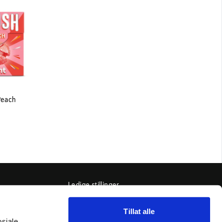
Peach
Ledige stillinger
Kontakt oss
Tillat alle
Ofte stilte spørsmål
osiale