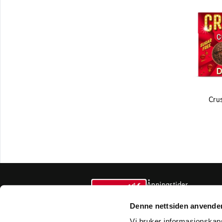
Cru
Åpningstider
varemottak
Denne nettsiden anvende
Vi bruker informasjonskapsl