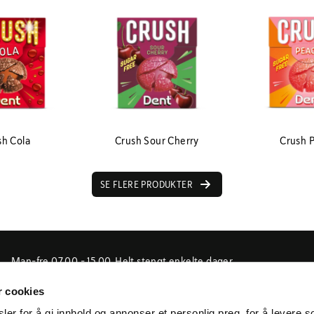
sh Cola
Crush Sour Cherry
Crush 
SE FLERE PRODUKTER
Man-fre 07.00 - 15.00. Helt stengt enkelte dager
i forbindelse med jul-, påske og fellesferie, samt
r cookies
enkelte inneklemte dager.
er for å gi innhold og annonser et personlig preg, for å levere s