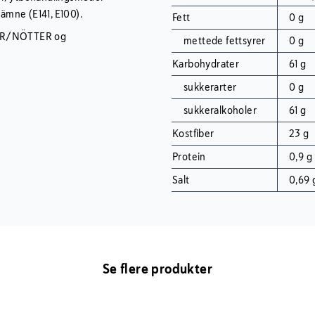
gämne (E141, E100).
Fett
0 g
TER/NÖTTER og
mettede fettsyrer
0 g
Karbohydrater
61 g
sukkerarter
0 g
sukkeralkoholer
61 g
Kostfiber
23 g
Protein
0,9 g
Salt
0,69 
Se flere produkter