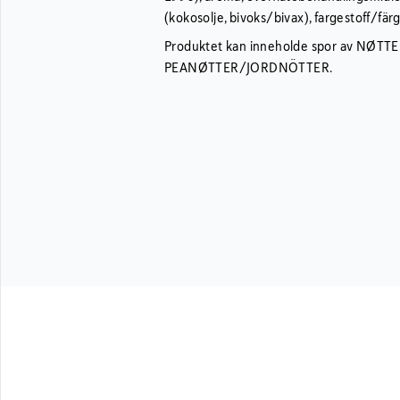
(kokosolje, bivoks/bivax), fargestoff/fär
Produktet kan inneholde spor av NØT
PEANØTTER/JORDNÖTTER.