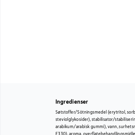
Ingredienser
Søtstoffer/Sötningsmedel (erytritol, sorbito
steviolglykosider), stabilisator/stabilis
arabikum/arabisk gummi), vann, surhets
E330), aroma, overflatebehandlingsmid