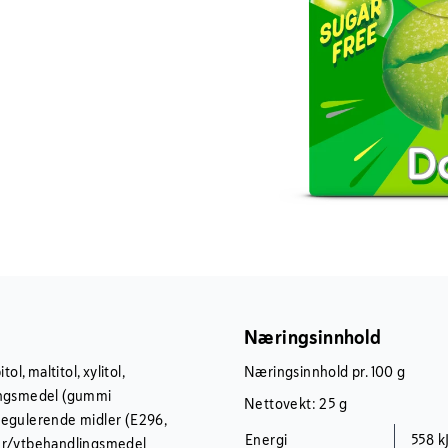
Næringsinnhold
l, maltitol, xylitol,
Næringsinnhold pr. 100 g
eringsmedel (gummi
Nettovekt: 25 g
regulerende midler (E296,
Energi
558 k
ler/ytbehandlingsmedel