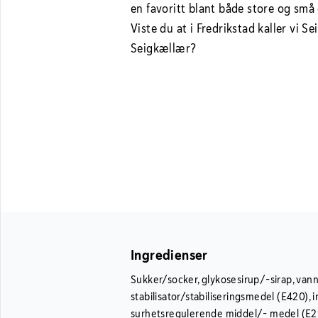
en favoritt blant både store og små 
Viste du at i Fredrikstad kaller vi S
Seigkællær?
Ingredienser
Sukker/socker, glykosesirup/-sirap, vann
stabilisator/stabiliseringsmedel (E420), 
surhetsregulerende middel/- medel (E29