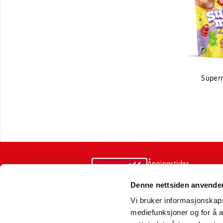
Super
Åpningstider
varemottak
Denne nettsiden anvende
Sentralbord
Vi bruker informasjonskapsl
mediefunksjoner og for å a
Postadresse