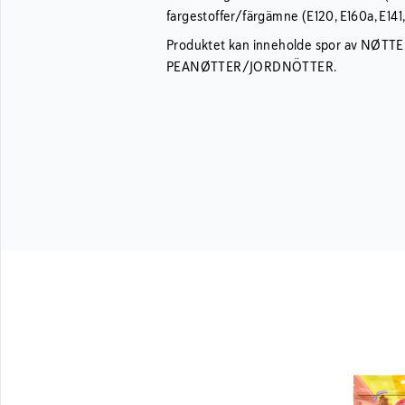
fargestoffer/färgämne (E120, E160a, E141,
Produktet kan inneholde spor av NØT
PEANØTTER/JORDNÖTTER.