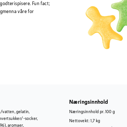
godterispisere. Fun fact;
eigmenna våre for
Næringsinnhold
/vatten, gelatin,
Næringsinnhold pr. 100 g
invertsukker/-socker,
Nettovekt: 1,7 kg
6), aromaer,