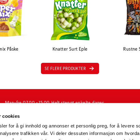
mix Påske
Knatter Surt Eple
Rustne 
SE FLERE PRODUKTER
Man-fre 07.00 - 15.00. Helt stengt enkelte dager
i forbindelse med jul-, påske og fellesferie, samt
r cookies
enkelte inneklemte dager.
(ubetjent)
er for å gi innhold og annonser et personlig preg, for å levere s
nalysere trafikken vår. Vi deler dessuten informasjon om hvorda
N-1601 Fredrikstad