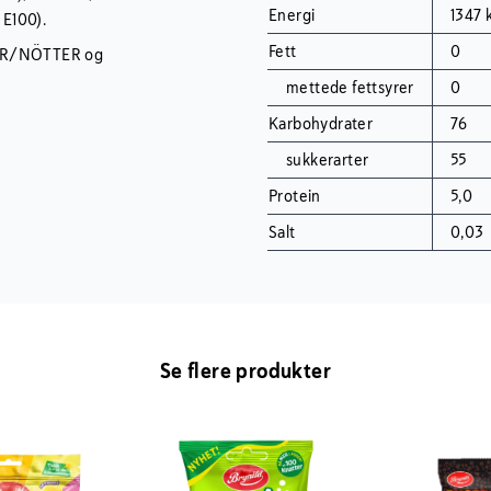
Energi
1347 k
 E100).
Fett
0
TER/NÖTTER og
mettede fettsyrer
0
Karbohydrater
76
sukkerarter
55
Protein
5,0
Salt
0,03
Se flere produkter