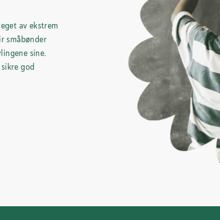
preget av ekstrem
gir småbønder
lingene sine.
 sikre god