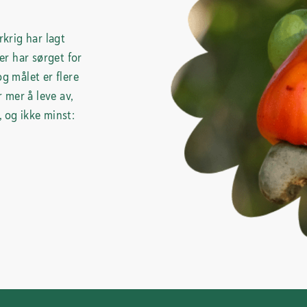
krig har lagt
r har sørget for
og målet er flere
r mer å leve av,
 og ikke minst: