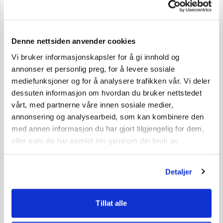
solsikke), surhetsregulerende middel (E330, E331),
konsistensmiddel (E420(ii), E406), treacle sirup, kaffe,
fargestoff (E120).
Denne nettsiden anvender cookies
Produktet kan inneholde GLUTEN, NØTTER og PEANØTTER.
Vi bruker informasjonskapsler for å gi innhold og
annonser et personlig preg, for å levere sosiale
Næringsinnhold
mediefunksjoner og for å analysere trafikken vår. Vi deler
dessuten informasjon om hvordan du bruker nettstedet
Næringsinnhold pr. 100 g
vårt, med partnerne våre innen sosiale medier,
Nettovekt: 250 g
annonsering og analysearbeid, som kan kombinere den
med annen informasjon du har gjort tilgjengelig for dem,
Energi
2114 kJ/506 kcal
eller som de har samlet inn gjennom din bruk av
Fett
27 g
tjenestene deres.
mettede fettsyrer
17 g
Detaljer
Karbohydrater
58 g
sukkerarter
53 g
Tillat alle
Protein
5,2 g