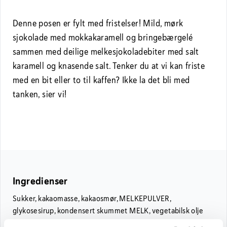
Denne posen er fylt med fristelser! Mild, mørk
sjokolade med mokkakaramell og bringebærgelé
sammen med deilige melkesjokoladebiter med salt
karamell og knasende salt. Tenker du at vi kan friste
med en bit eller to til kaffen? Ikke la det bli med
tanken, sier vi!
Ingredienser
Sukker, kakaomasse, kakaosmør, MELKEPULVER,
glykosesirup, kondensert skummet MELK, vegetabilsk olje
(kokosnøtt, soya), salt, aromaer, emulgator (E322 (SOYA,