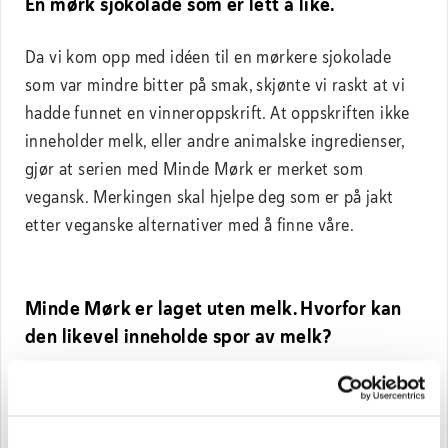
En mørk sjokolade som er lett å like.
Da vi kom opp med idéen til en mørkere sjokolade
som var mindre bitter på smak, skjønte vi raskt at vi
hadde funnet en vinneroppskrift. At oppskriften ikke
inneholder melk, eller andre animalske ingredienser,
gjør at serien med Minde Mørk er merket som
vegansk. Merkingen skal hjelpe deg som er på jakt
etter veganske alternativer med å finne våre.
Minde Mørk er laget uten melk. Hvorfor kan
den likevel inneholde spor av melk?
Vi lager sjokoladen helt uten melk. Det vil si at melk
ikke er en av ingrediensene når vi lager sjokoladen. At
det likevel står «kan inneholde melk» på pakningen,