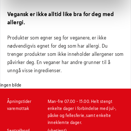
Vegansk er ikke alltid like bra for deg med
allergi.
Produkter som egner seg for veganere, er ikke
nødvendigvis egnet for deg som har allergi. Du
trenger produkter som ikke inneholder allergener som
påvirker deg. En veganer har andre grunner til å
unngå visse ingredienser.
Stopp bildekarusell
ingen bilde
Åpningstider
Man-fre 07.00 - 15.00. Helt stengt
varemottak
enkelte dager i forbindelse med jul-,
påske og fellesferie, samt enkelte
inneklemte dager.
Sentralbord
(ubetjent)