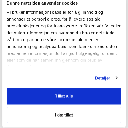
Denne nettsiden anvender cookies
henger sammen med at vi må bruke samme
Vi bruker informasjonskapsler for å gi innhold og
produksjonslinje til all sjokolade vi lager. Derfor er det
annonser et personlig preg, for å levere sosiale
ikke 100 % sikkert at absolutt alle melkerester fra
mediefunksjoner og for å analysere trafikken vår. Vi deler
forrige produksjon er fjernet.
dessuten informasjon om hvordan du bruker nettstedet
vårt, med partnerne våre innen sosiale medier,
annonsering og analysearbeid, som kan kombinere den
med annen informasjon du har gjort tilgjengelig for dem,
Vi gjør vårt beste for at risikoen skal bli minst
eller som de har samlet inn gjennom din bruk av
mulig.
tjenestene deres.
Når vi skal lage Minde Mørk, sørger vi for å skylle
Detaljer
gjennom produksjonsutstyret med mørk melkefri
sjokolade først. Det bidrar mye, men 100 % sikkert
Tillat alle
blir det ikke. Det du kan være trygg på, er at du ikke
bidrar til at det blir produsert eller brukt mer kumelk
Ikke tillat
her i verden ved å kjøpe Minde Mørk.