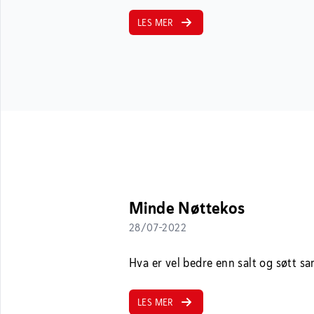
LES MER
Minde Nøttekos
28/07-2022
Hva er vel bedre enn salt og søtt 
LES MER