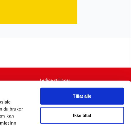
Ledige stillinger
Kontakt oss
Ofte stilte spørsmål
Tillat alle
osiale
Se produktkatalog
n du bruker
Bildebank
Ikke tillat
som kan
Pressemeldinger
mlet inn
Varslingsportal