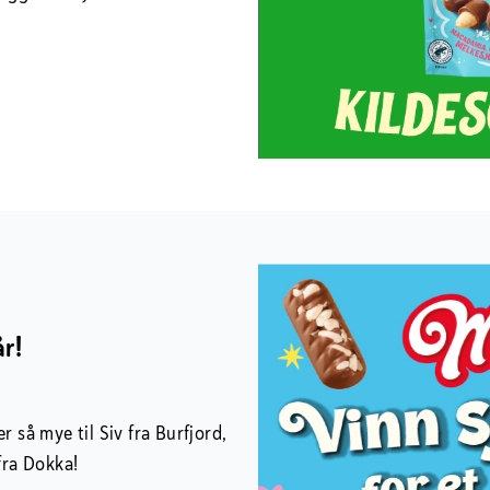
år!
 så mye til Siv fra Burfjord,
fra Dokka!