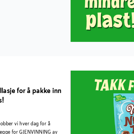
lasje for å pakke inn
s!
jobber vi hver dag for å
legge for GJENVINNING av