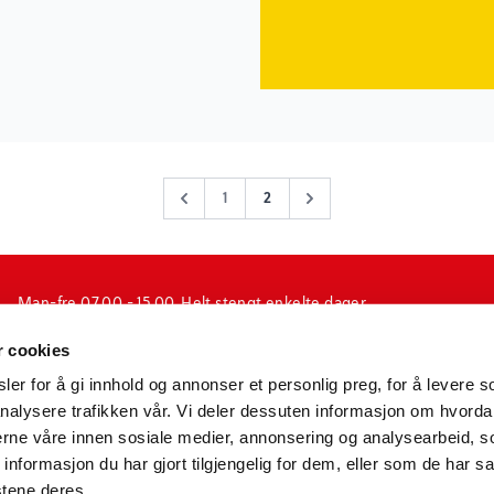
1
2
Man-fre 07.00 - 15.00. Helt stengt enkelte dager
i forbindelse med jul-, påske og fellesferie, samt
r cookies
enkelte inneklemte dager.
(ubetjent)
er for å gi innhold og annonser et personlig preg, for å levere s
nalysere trafikken vår. Vi deler dessuten informasjon om hvorda
N-1601 Fredrikstad
nerne våre innen sosiale medier, annonsering og analysearbeid, 
LinkedIn
formasjon du har gjort tilgjengelig for dem, eller som de har sa
stene deres.