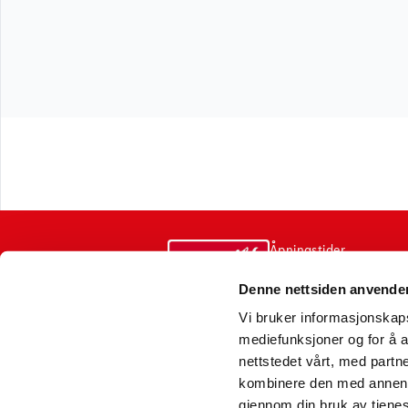
Åpningstider
varemottak
Denne nettsiden anvende
Sentralbord
Vi bruker informasjonskapsl
mediefunksjoner og for å a
Postadresse
nettstedet vårt, med part
kombinere den med annen in
gjennom din bruk av tjene